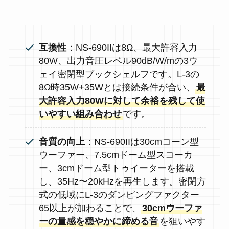
互換性
：NS-690IIは8Ω、最大許容入力
80W、出力音圧レベル90dB/W/mの3ウ
ェイ密閉型ブックシェルフです。L-3の
8Ω時35W+35Wとは接続条件が合い、
最
大許容入力80Wに対して余裕を残して使
いやすい組み合わせ
です。
音質の向上
：NS-690IIは30cmコーン型
ウーファー、7.5cmドーム型スコーカ
ー、3cmドーム型トゥイーターを搭載
し、35Hz〜20kHzを再生します。密閉方
式の低域にL-3のダンピングファクター
65以上が加わることで、
30cmウーファ
ーの量感を穏やかに締める音
を狙いやす