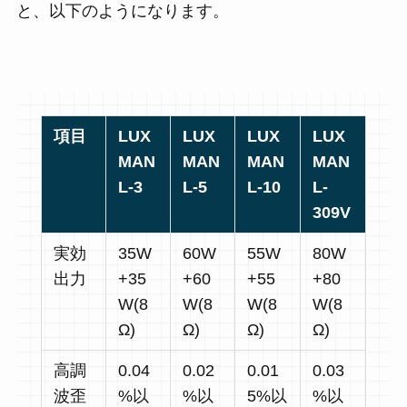
と、以下のようになります。
項目
LUX
LUX
LUX
LUX
MAN
MAN
MAN
MAN
L-3
L-5
L-10
L-
309V
実効
35W
60W
55W
80W
出力
+35
+60
+55
+80
W(8
W(8
W(8
W(8
Ω)
Ω)
Ω)
Ω)
高調
0.04
0.02
0.01
0.03
波歪
%以
%以
5%以
%以