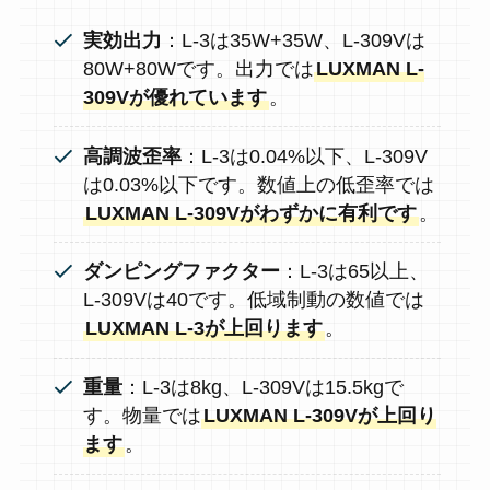
実効出力
：L-3は35W+35W、L-309Vは
80W+80Wです。出力では
LUXMAN L-
309Vが優れています
。
高調波歪率
：L-3は0.04%以下、L-309V
は0.03%以下です。数値上の低歪率では
LUXMAN L-309Vがわずかに有利です
。
ダンピングファクター
：L-3は65以上、
L-309Vは40です。低域制動の数値では
LUXMAN L-3が上回ります
。
重量
：L-3は8kg、L-309Vは15.5kgで
す。物量では
LUXMAN L-309Vが上回り
ます
。