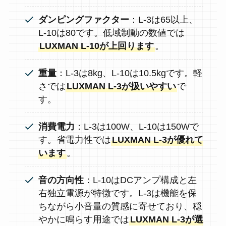
ダンピングファクター
：L-3は65以上、
L-10は80です。低域制動の数値では
LUXMAN L-10が上回ります
。
重量
：L-3は8kg、L-10は10.5kgです。軽
さでは
LUXMAN L-3が扱いやすい
で
す。
消費電力
：L-3は100W、L-10は150Wで
す。省電力性では
LUXMAN L-3が優れて
います
。
音の方向性
：L-10はDCアンプ構成と左
右独立電源が特徴です。L-3は機能を保
ちながら小音量の質感に寄せており、穏
やかに鳴らす用途では
LUXMAN L-3が選