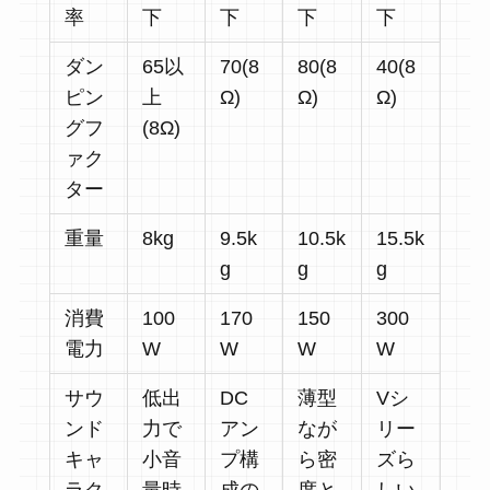
率
下
下
下
下
ダン
65以
70(8
80(8
40(8
ピン
上
Ω)
Ω)
Ω)
グフ
(8Ω)
ァク
ター
重量
8kg
9.5k
10.5k
15.5k
g
g
g
消費
100
170
150
300
電力
W
W
W
W
サウ
低出
DC
薄型
Vシ
ンド
力で
アン
なが
リー
キャ
小音
プ構
ら密
ズら
ラク
量時
成の
度と
しい