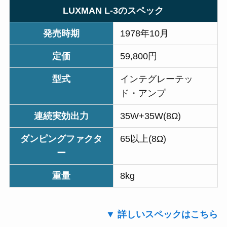
LUXMAN L-3のスペック
発売時期
1978年10月
定価
59,800円
型式
インテグレーテッ
ド・アンプ
連続実効出力
35W+35W(8Ω)
ダンピングファクタ
65以上(8Ω)
ー
重量
8kg
▼ 詳しいスペックはこちら