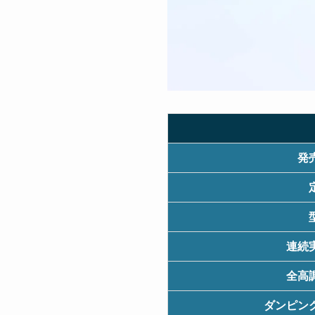
発
連続
全高
ダンピン