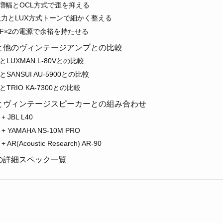
増幅とOCL方式で歪を抑える
o入力とLUX方式トーンで細かく整える
0μF×2の電源で余裕を持たせる
05Vと他のヴィンテージアンプとの比較
5VとLUXMAN L-80Vとの比較
VとSANSUI AU-5900との比較
VとTRIO KA-7300との比較
05Vとヴィンテージスピーカーとの組み合わせ
+ JBL L40
 + YAMAHA NS-10M PRO
+ AR(Acoustic Research) AR-90
5Vの詳細スペック一覧