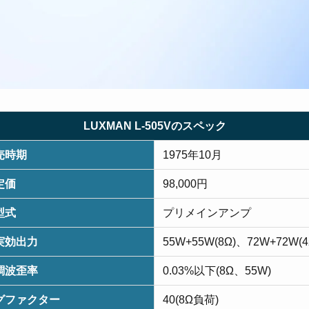
LUXMAN L-505Vのスペック
売時期
1975年10月
定価
98,000円
型式
プリメインアンプ
実効出力
55W+55W(8Ω)、72W+72W(4
調波歪率
0.03%以下(8Ω、55W)
グファクター
40(8Ω負荷)