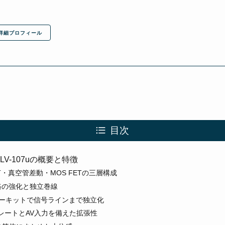
詳細プロフィール
目次
N LV-107uの概要と特徴
T・真空管差動・MOS FETの三層構成
路の強化と独立巻線
サーキットで信号ラインまで独立化
レートとAV入力を備えた拡張性