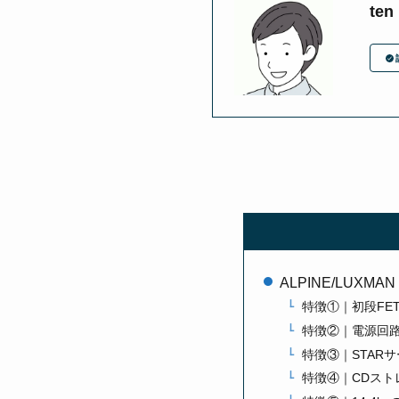
ten
ALPINE/LUXMA
特徴①｜初段FE
特徴②｜電源回
特徴③｜STAR
特徴④｜CDスト