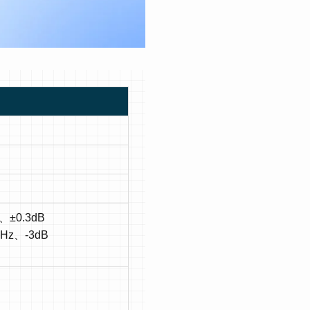
、±0.3dB
kHz、-3dB