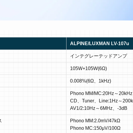
ALPINE/LUXMAN LV-107u
インテグレーテッドアンプ
105W+105W(6Ω)
0.008%(6Ω、1kHz)
Phono MM/MC:20Hz～20kHz
CD、Tuner、Line:1Hz～200
AV1/2:10Hz～6MHz、-3dB
ス
Phono MM:2.0mV/47kΩ
Phono MC:150μV/100Ω