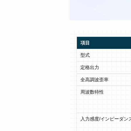
項目
型式
定格出力
全高調波歪率
周波数特性
入力感度/インピーダン