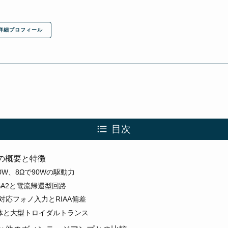
詳細プロフィール
目次
3S1の概要と特徴
0W、8Ωで90Wの駆動力
SA2と電流帰還型回路
対応フォノ入力とRIAA偏差
筐体と大型トロイダルトランス