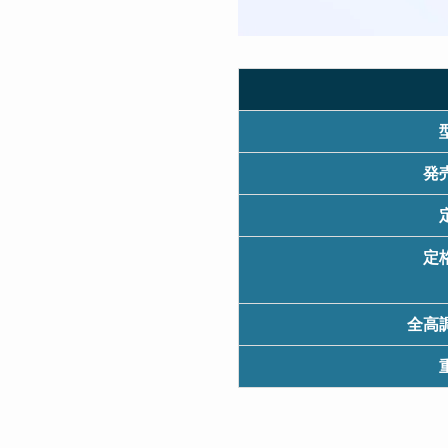
発
定
全高