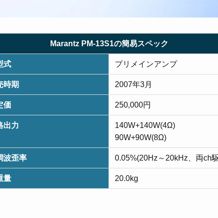
Marantz PM-13S1の簡易スペック
型式
プリメインアンプ
売時期
2007年3月
定価
250,000円
格出力
140W+140W(4Ω)
90W+90W(8Ω)
調波歪率
0.05%(20Hz～20kHz、両ch
重量
20.0kg