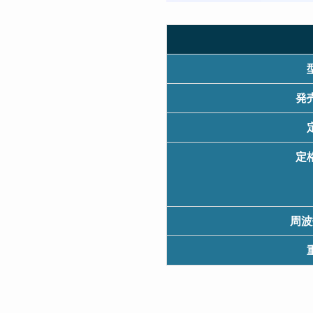
発
定
周波