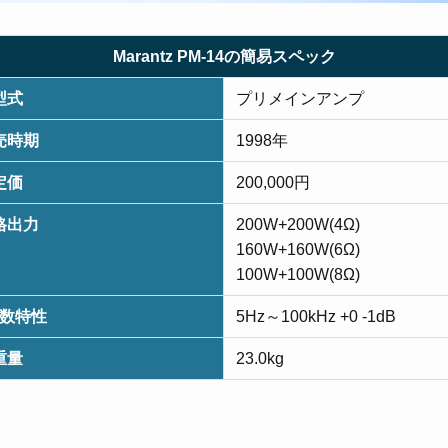
Marantz PM-14の簡易スペック
型式
プリメインアンプ
売時期
1998年
定価
200,000円
格出力
200W+200W(4Ω)
160W+160W(6Ω)
100W+100W(8Ω)
数特性
5Hz～100kHz +0 -1dB
重量
23.0kg