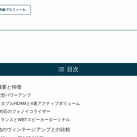
詳細プロフィール
目次
4の概要と特徴
還型パワーアンプ
タブルHDAMと4連アクティブボリューム
M対応のフォノイコライザー
AトランスとWBTスピーカーターミナル
-14と他のヴィンテージアンプとの比較