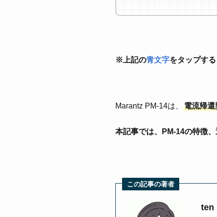
※上記の
青文字
をタップする
Marantz PM-14は、
電流帰還
本記事では、PM-14の特
この記事の著者
ten