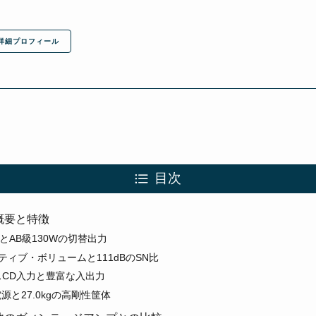
詳細プロフィール
目次
0の概要と特徴
とAB級130Wの切替出力
ティブ・ボリュームと111dBのSN比
CD入力と豊富な入出力
電源と27.0kgの高剛性筐体