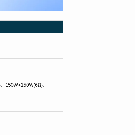
、150W+150W(6Ω)、