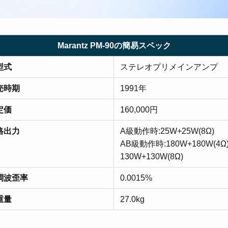
Marantz PM-90の簡易スペック
型式
ステレオプリメインアンプ
売時期
1991年
定価
160,000円
格出力
A級動作時:25W+25W(8Ω)
AB級動作時:180W+180W(4Ω)
130W+130W(8Ω)
調波歪率
0.0015%
重量
27.0kg