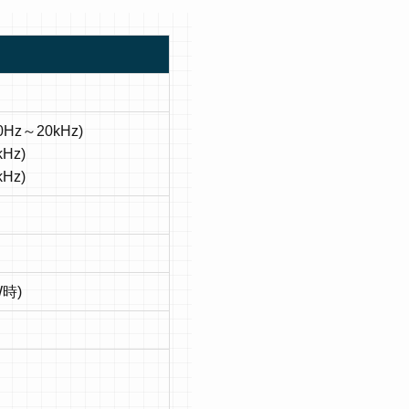
Hz～20kHz)
Hz)
Hz)
W時)