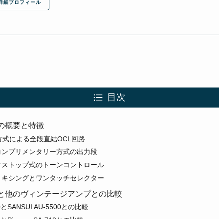
詳細プロフィール
目次
300の概要と特徴
方式による全段直結OCL回路
コンプリメンタリー方式の出力段
クストップ式のトーンコントロール
ミキシングとワンタッチセレクター
3300と他のヴィンテージアンプとの比較
00とSANSUI AU-5500との比較