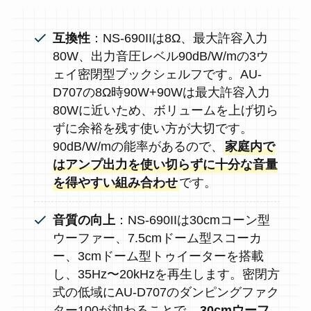
互換性
：NS-690IIは8Ω、最大許容入力
80W、出力音圧レベル90dB/W/mの3ウ
ェイ密閉型ブックシェルフです。AU-
D707の8Ω時90W+90Wは最大許容入力
80Wに近いため、ボリュームを上げ切ら
ずに余裕を残す使い方が大切です。
90dB/W/mの能率があるので、
家庭内で
はアンプ出力を使い切らずに十分な音量
を得やすい組み合わせ
です。
音質の向上
：NS-690IIは30cmコーン型
ウーファー、7.5cmドーム型スコーカ
ー、3cmドーム型トゥイーターを搭載
し、35Hz〜20kHzを再生します。密閉方
式の低域にAU-D707のダンピングファク
ター100が加わることで、
30cmウーフ