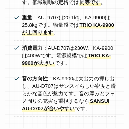
す。低域制動の定格では
同等です
。
重量
：AU-D707は20.1kg、KA-9900は
25.8kgです。物量感では
TRIO KA-9900
が上回ります
。
消費電力
：AU-D707は230W、KA-9900
は400Wです。電源規模では
TRIO KA-
9900が大きい
です。
音の方向性
：KA-9900は大出力の押し出
し、AU-D707はサンスイらしい密度と滑
らかな音色が魅力です。音の厚みとフォ
ノ周りの充実を重視するなら
SANSUI
AU-D707が合いやすい
です。