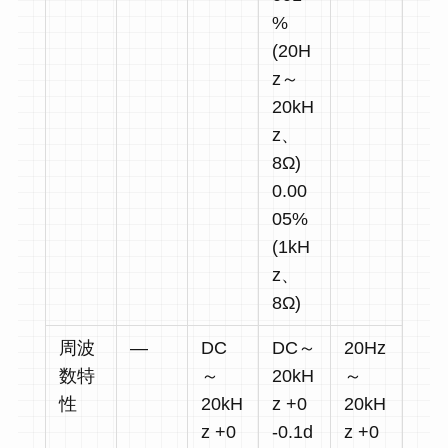
%
(20H
z～
20kH
z、
8Ω)
0.00
05%
(1kH
z、
8Ω)
周波
―
DC
DC～
20Hz
数特
～
20kH
～
性
20kH
z +0
20kH
z +0
-0.1d
z +0