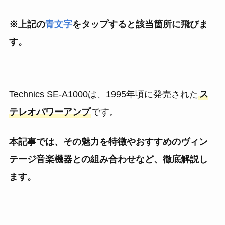
※上記の
青文字
をタップすると該当箇所に飛びま
す。
Technics SE-A1000は、1995年頃に発売された
ス
テレオパワーアンプ
です。
本記事では、その魅力を特徴やおすすめのヴィン
テージ音楽機器との組み合わせなど、徹底解説し
ます。