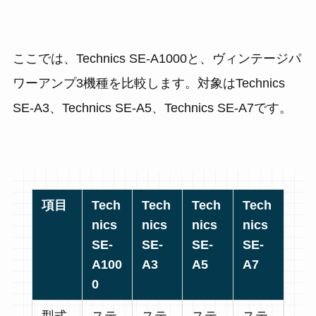
ここでは、Technics SE-A1000と、ヴィンテージパ
ワーアンプ3機種を比較します。対象はTechnics
SE-A3、Technics SE-A5、Technics SE-A7です。
項目
Tech
Tech
Tech
Tech
nics
nics
nics
nics
SE-
SE-
SE-
SE-
A100
A3
A5
A7
0