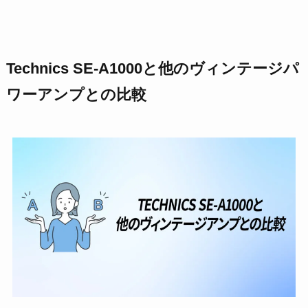
Technics SE-A1000と他のヴィンテージパ
ワーアンプとの比較