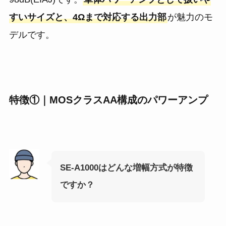
すいサイズと、4Ωまで対応する出力部
が魅力のモ
デルです。
特徴①｜MOSクラスAA構成のパワーアンプ
SE-A1000はどんな増幅方式が特徴
ですか？