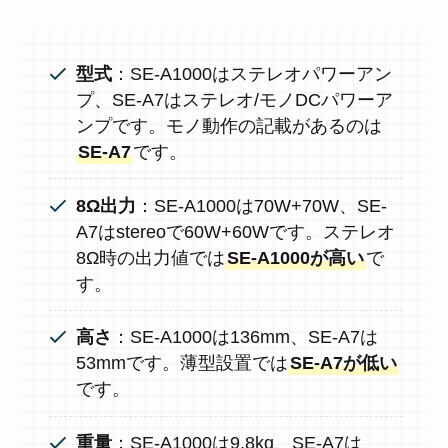
型式
：SE-A1000はステレオパワーアン
プ、SE-A7はステレオ/モノDCパワーア
ンプです。モノ動作の記載があるのは
SE-A7
です。
8Ω出力
：SE-A1000は70W+70W、SE-
A7はstereoで60W+60Wです。ステレオ
8Ω時の出力値では
SE-A1000が高い
で
す。
高さ
：SE-A1000は136mm、SE-A7は
53mmです。薄型設置では
SE-A7が低い
です。
重量
：SE-A1000は9.8kg、SE-A7は