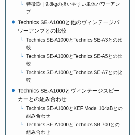
特徴③｜9.8kgの扱いやすい単体パワーアン
プ
Technics SE-A1000と他のヴィンテージパ
ワーアンプとの比較
Technics SE-A1000とTechnics SE-A3との比
較
Technics SE-A1000とTechnics SE-A5との比
較
Technics SE-A1000とTechnics SE-A7との比
較
Technics SE-A1000とヴィンテージスピー
カーとの組み合わせ
Technics SE-A1000とKEF Model 104aBとの
組み合わせ
Technics SE-A1000とTechnics SB-700との
組み合わせ