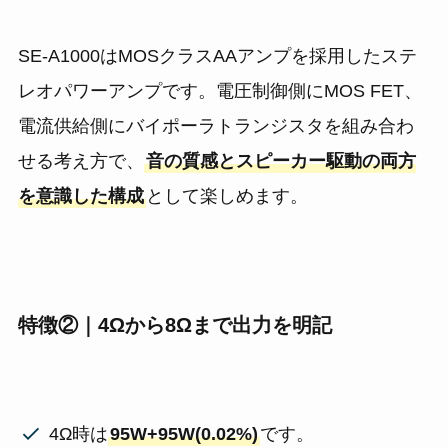
SE-A1000はMOSクラスAAアンプを採用したステ
レオパワーアンプです。電圧制御側にMOS FET、
電流供給側にバイポーラトランジスタを組み合わ
せる考え方で、
音の質感とスピーカー駆動の両方
を意識した構成
として楽しめます。
特徴②｜4Ωから8Ωまで出力を明記
4Ω時は
95W+95W(0.02%)
です。