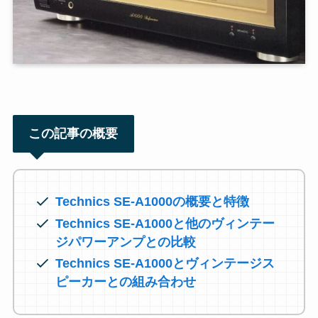
この記事の概要
Technics SE-A1000の概要と特徴
Technics SE-A1000と他のヴィンテー
ジパワーアンプとの比較
Technics SE-A1000とヴィンテージス
ピーカーとの組み合わせ