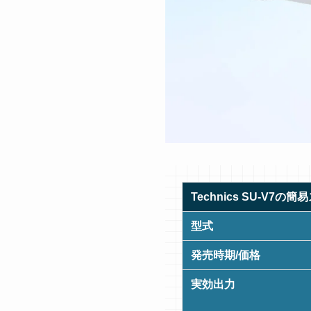
Technics SU-V7の
型式
発売時期/価格
実効出力