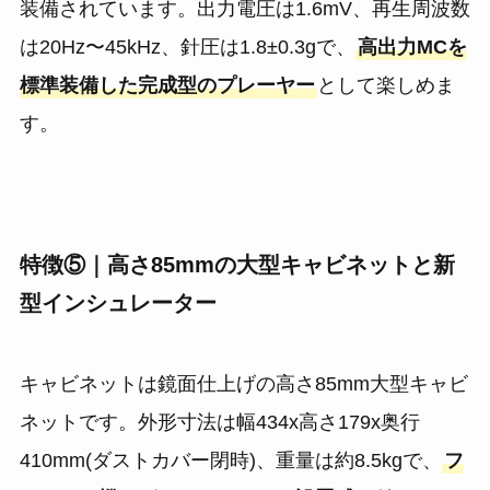
装備されています。出力電圧は1.6mV、再生周波数
は20Hz〜45kHz、針圧は1.8±0.3gで、
高出力MCを
標準装備した完成型のプレーヤー
として楽しめま
す。
特徴⑤｜高さ85mmの大型キャビネットと新
型インシュレーター
キャビネットは鏡面仕上げの高さ85mm大型キャビ
ネットです。外形寸法は幅434x高さ179x奥行
410mm(ダストカバー閉時)、重量は約8.5kgで、
フ