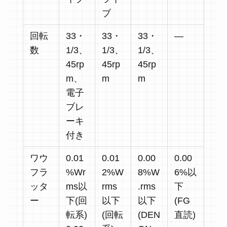
ブ
回転
33・
33・
33・
―
数
1/3、
1/3、
1/3、
45rp
45rp
45rp
m、
m
m
電子
ブレ
ーキ
付き
ワウ
0.01
0.01
0.00
0.00
フラ
%Wr
2%W
8%W
6%以
ッタ
ms以
rms
.rms
下
ー
下(回
以下
以下
(FG
転系)
(回転
(DEN
直読)