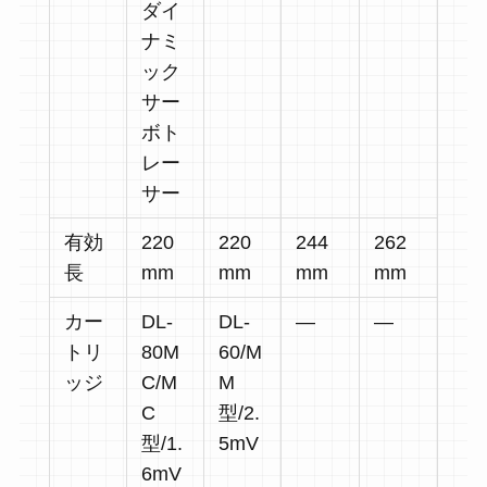
ダイ
ナミ
ック
サー
ボト
レー
サー
有効
220
220
244
262
長
mm
mm
mm
mm
カー
DL-
DL-
―
―
トリ
80M
60/M
ッジ
C/M
M
C
型/2.
型/1.
5mV
6mV