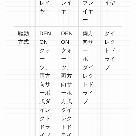
レイ
レイ
プレ
イヤ
ヤー
ヤー
イヤ
ー
ー
駆動
DEN
DEN
両方
ダイ
方式
ON
ON
向サ
レク
クォ
クォ
ー
トド
ー
ー
ボ、
ライ
ツ、
ツ、
ダイ
ブ
両方
両方
レク
向サ
向サ
トド
ーボ
ーボ
ライ
式ダ
方式
ブ
イレ
ダイ
クト
レク
ドラ
トド
イブ
ライ