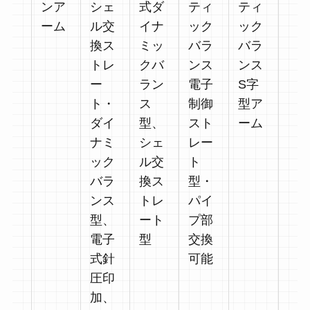
ンア
シェ
式ダ
ティ
ティ
ーム
ル交
イナ
ック
ック
換ス
ミッ
バラ
バラ
トレ
クバ
ンス
ンス
ー
ラン
電子
S字
ト・
ス
制御
型ア
ダイ
型、
スト
ーム
ナミ
シェ
レー
ック
ル交
ト
バラ
換ス
型・
ンス
トレ
パイ
型、
ート
プ部
電子
型
交換
式針
可能
圧印
加、