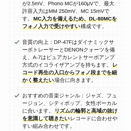
が2.5mV、Phono MCが160μVで、最大
許容入力はMM 250mV、MC 15mVで
す。
MC入力を備えるため、DL-80MCを
フォノ入力で受けやすい
構成です。
音質の向上：DP-47Fはダイナミックサ
ーボトレーサーとDENONクォーツを備
え、A-7はピュアカレントサーボアンプ
方式のイコライザアンプを持ちます。
レ
コード再生の入口からフォノ段までを細
かく整えたい
場合に向きます。
おすすめの音楽ジャンル：ジャズ、フュ
ージョン、シティポップ、女性ボーカル
に合います。
リズムの輪郭と高域の抜け
を意識して聴きたい
レコードに合わせや
すい組み合わせです。