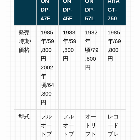
ON
ON
ON
AHA
DP-
DP-
DP-
GT-
47F
45F
57L
750
発売
1985
1983
1982
1985
時期/
年/59
年/59
年
年/69
価格
,800
,800
頃/79
,800
円
円
,800
円
2002
円
年
頃/64
,800
円
型式
フル
フル
オー
レコ
オー
オー
トリ
ード
トプ
トプ
フト
プレ