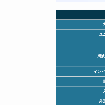
ユ
周波
インピ
外