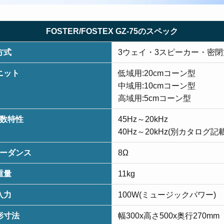
FOSTER/FOSTEX GZ-75のスペック
方式
3ウェイ・3スピーカー・密
ニット
低域用:20cmコーン型
中域用:10cmコーン型
高域用:5cmコーン型
数特性
45Hz～20kHz
40Hz～20kHz(別カタログ記載
ーダンス
8Ω
重量
11kg
入力
100W(ミュージックパワー)
形寸法
幅300x高さ500x奥行270mm