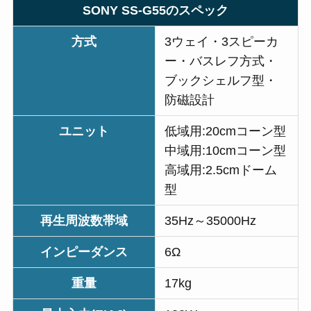
SONY SS-G55のスペック
方式
3ウェイ・3スピーカ
ー・バスレフ方式・
ブックシェルフ型・
防磁設計
ユニット
低域用:20cmコーン型
中域用:10cmコーン型
高域用:2.5cmドーム
型
再生周波数帯域
35Hz～35000Hz
インピーダンス
6Ω
重量
17kg